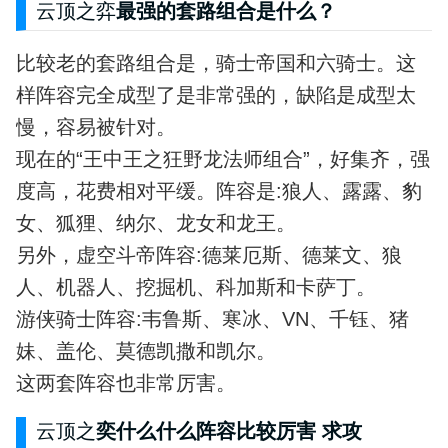
云顶之弈
最强的套路组合是什么？
比较老的套路组合是，骑士帝国和六骑士。这
样阵容完全成型了是非常强的，缺陷是成型太
慢，容易被针对。
现在的“王中王之狂野龙法师组合”，好集齐，强
度高，花费相对平缓。阵容是:狼人、露露、豹
女、狐狸、纳尔、龙女和龙王。
另外，虚空斗帝阵容:德莱厄斯、德莱文、狼
人、机器人、挖掘机、科加斯和卡萨丁。
游侠骑士阵容:韦鲁斯、寒冰、VN、千钰、猪
妹、盖伦、莫德凯撒和凯尔。
这两套阵容也非常厉害。
云顶之
奕什么什么阵容比较厉害 求攻