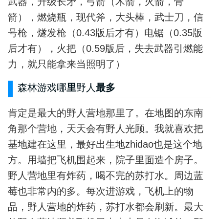
武器，升级长矛，弓箭（木箭，火箭，骨
箭），燃烧瓶，现代斧，大头棒，武士刀，信
号枪，燧发枪（0.43版后才有）电锯（0.35版
后才有），火把（0.59版后，失去武器引燃能
力，就只能拿来当照明了）
森林游戏哪
里
野人
最多
肯定是最大的野人营地那里了。在地图的东南
角那个营地，天天会有野人光顾。我就喜欢把
基地建在这里，最好出生地zhidao也是这个地
方。用墙把飞机围起来，院子里面造个房子。
野人营地里有炸药，喝不完的苏打水。周边蓝
莓也非常内的多。每次进游戏，飞机上的物
品，野人营地的炸药，苏打水都会刷新。最大