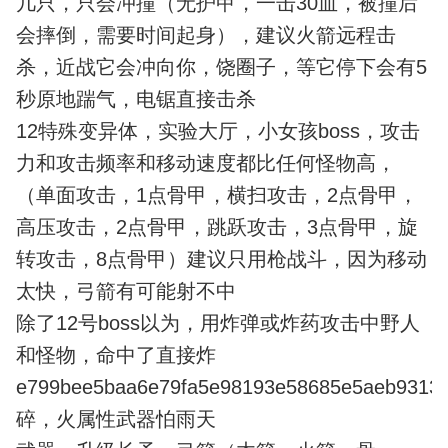
几只，只会冲撞（无护甲，一击30血，被撞后
会摔倒，需要时间起身），建议火箭远程击
杀，近战它会冲向你，饶圈子，等它停下会有5
秒原地踹气，电锯直接击杀
12特殊变异体，实验大厅，小女孩boss，攻击
力和攻击频率和移动速度都比任何怪物高，
（单面攻击，1点骨甲，横扫攻击，2点骨甲，
高压攻击，2点骨甲，跳跃攻击，3点骨甲，旋
转攻击，8点骨甲）建议只用枪战斗，因为移动
太快，弓箭有可能射不中
除了12号boss以为，用炸弹或炸药攻击中野人
和怪物，命中了直接炸
e799bee5baa6e79fa5e98193e58685e5aeb9313
碎，火属性武器怕雨天