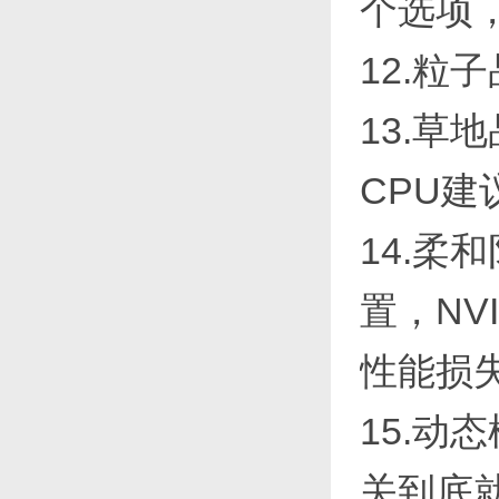
个选项
12.粒
13.草
CPU建
14.
置，NV
性能损
15.
关到底