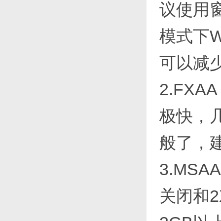
议使用
模式下W
可以减
2.FX
极快，
般了，
3.MS
关闭和2