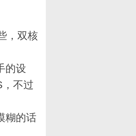
一些，双核
手的设
S，不过
模糊的话