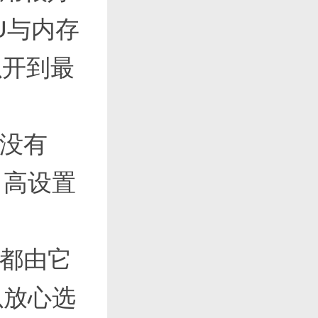
U与内存
以开到最
果没有
，高设置
效都由它
以放心选