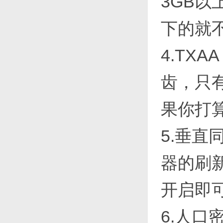
3GB以
下的就
4.TX
齿，只
果你打
5.垂
器的刷
开启即
6.人