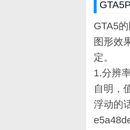
GTA5
GTA
图形效
定。
1.分辨
自明，
浮动的
e5a48d