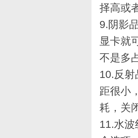
择高或
9.阴
显卡就
不是多
10.反
距很小
耗，关
11.水