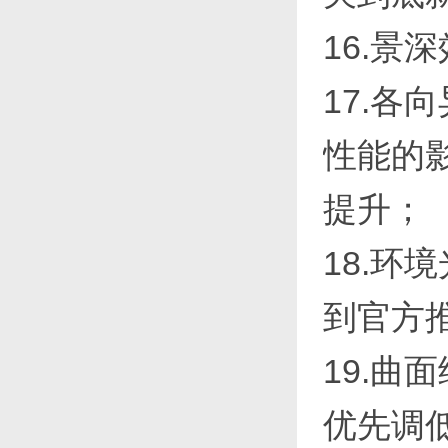
16.景
17.各
性能的
提升；
18.
到官方
19.曲
优先调