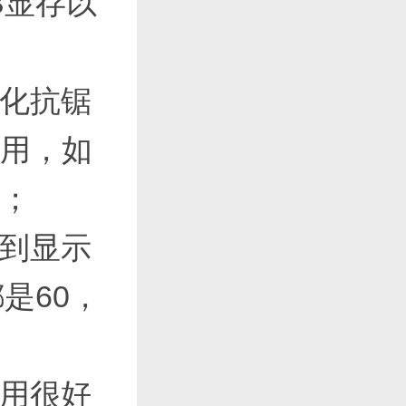
B显存以
强化抗锯
启用，如
开；
定到显示
是60，
作用很好