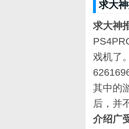
求大神
求大神推
PS4P
戏机了
626169
其中的
后，并
介绍广