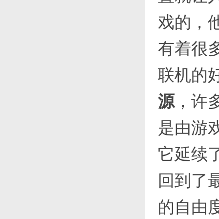
戏的，
有着很
联机的
源
，许
是由游
它延续
回到了
的自由