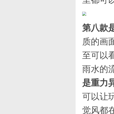
第八款
质的画
至可以
雨水的
是重力
可以让
觉风都