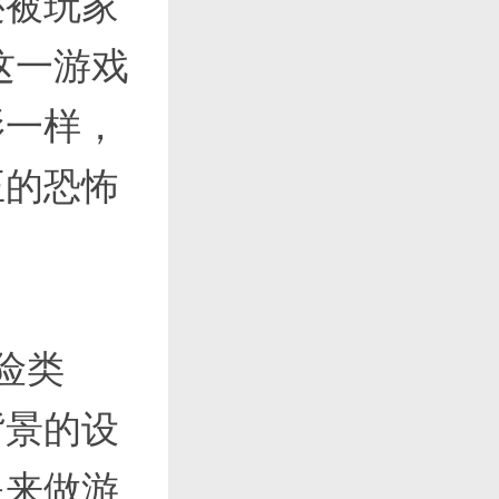
还被玩家
这一游戏
影一样，
正的恐怖
险类
背景的设
是来做游