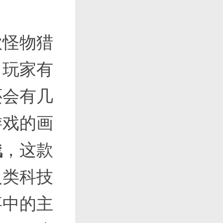
款怪物猎
，玩家有
还会有几
游戏的画
浅
，这款
人类科技
事中的主