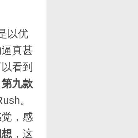
是以优
的逼真甚
可以看到
。
第九款
Rush。
感觉，感
幻想
，这