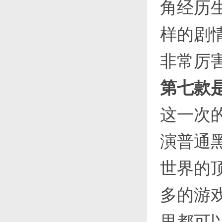
角经历
样的剧
非常厉
第七款是
这一次
演普通
世界的
多的游
里都可