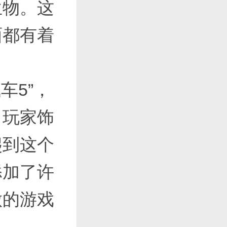
生物。这
面都有着
车5”，
，玩家饰
爬到这个
添加了许
做的游戏