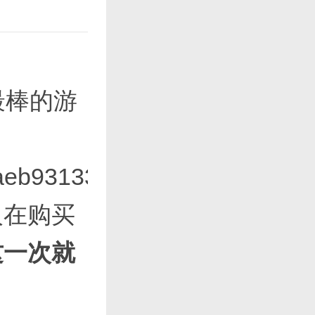
最棒的游
aeb931333433633465
人在购买
这一次就