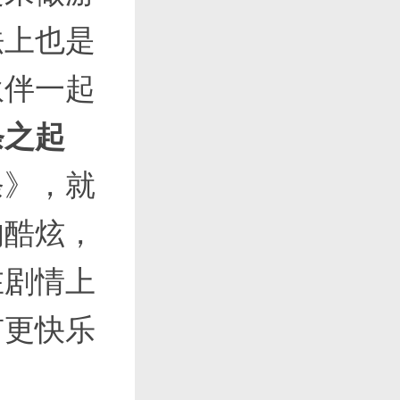
法上也是
伙伴一起
条之起
条》，就
的酷炫，
在剧情上
有更快乐