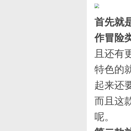
首先就
作冒险
且还有
特色的
起来还
而且这
呢。