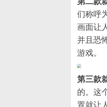
第二款
们称呼为
画面让
并且恐
游戏。
第三款
的。这
置就让