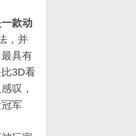
是一款动
法，并
，最具有
比3D看
人感叹，
量冠军