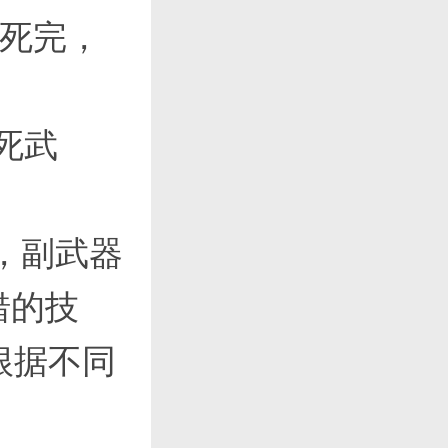
全死完，
死武
，副武器
错的技
根据不同