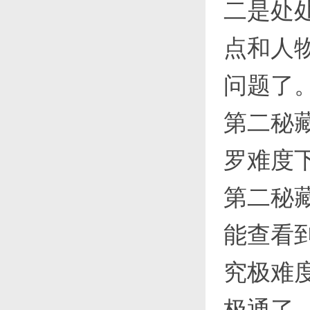
二是处
点和人
问题了
第二秘
罗难度
第二秘
能查看
究极难
极通了