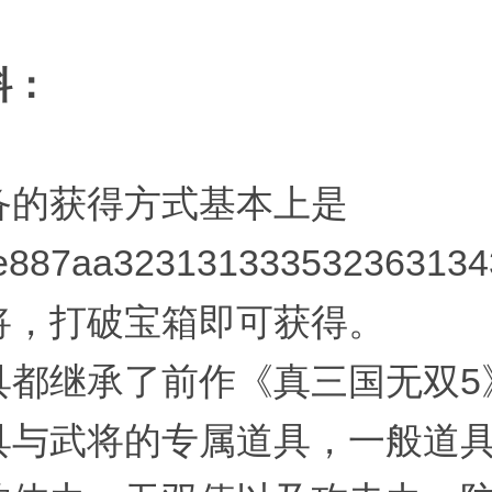
料：
备的获得方式基本上是
e887aa323131333532363134
将，打破宝箱即可获得。
具都继承了前作《真三国无双5
具与武将的专属道具，一般道