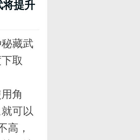
武将提升
种秘藏武
度下取
使用角
△就可以
不高，