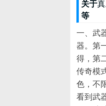
关于
真
等
一、武
器。第
得，第
传奇模
色，不
看到武