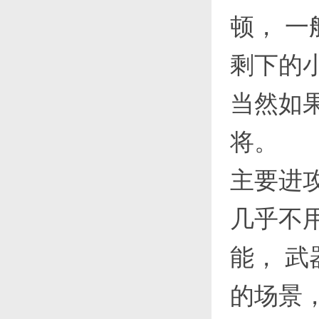
顿， 
剩下的
当然如
将。
主要进
几乎不用
能， 
的场景