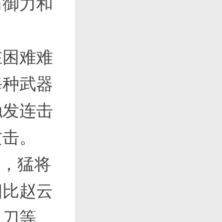
防御力和
在困难难
每种武器
触发连击
攻击。
上，猛将
相比赵云
月刀等