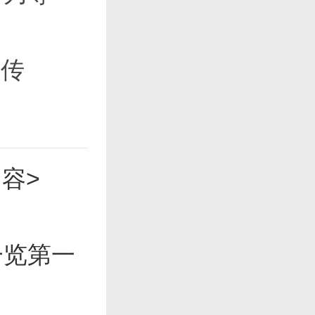
将传
容>
一览第一
得，