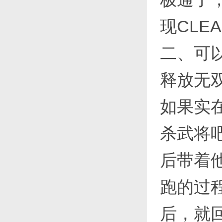
现CLE
二、可
释放无
如果实
杀武将
后带着
跑的过
后，就