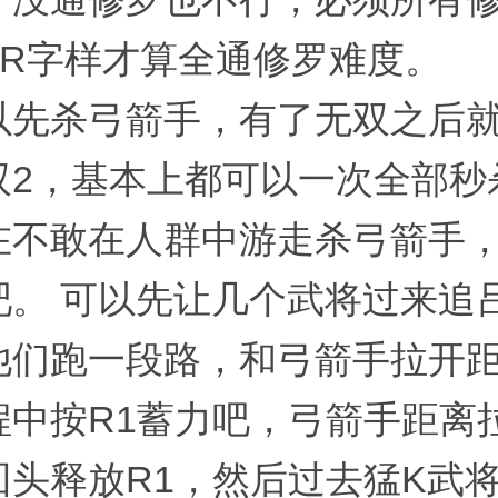
AR字样才算全通修罗难度。
以先杀弓箭手，有了无双之后
双2，基本上都可以一次全部秒
在不敢在人群中游走杀弓箭手
吧。 可以先让几个武将过来追
他们跑一段路，和弓箭手拉开
程中按R1蓄力吧，弓箭手距离
回头释放R1，然后过去猛K武