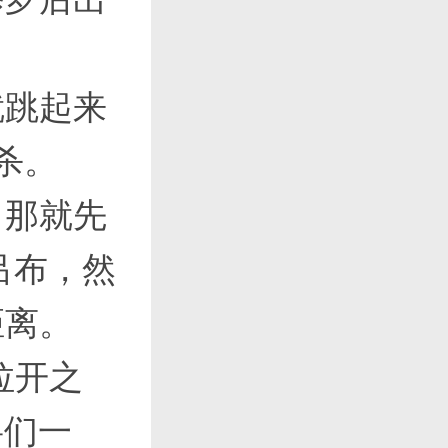
就跳起来
杀。
，那就先
吕布，然
距离。
拉开之
将们一