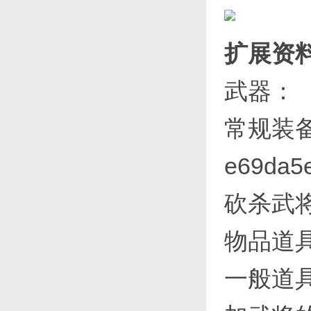
扩展资
武器：
常规装
e69da5
砍杀武
物品道
一般道