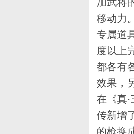
加武将
移动力
专属道
度以上
都各有
效果，
在《真
传新增
的枪换