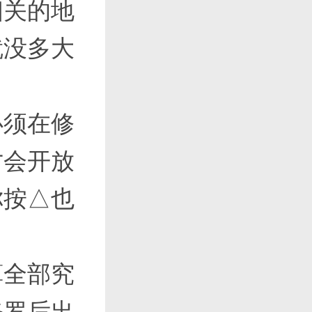
相关的地
就没多大
必须在修
才会开放
你按△也
算全部究
修罗后出