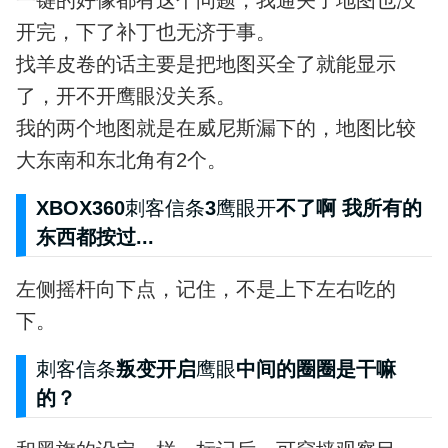
一键的好像都有这个问题，我通关了地图也没
开完，下了补丁也无济于事。
找羊皮卷的话主要是把地图买全了就能显示
了，开不开鹰眼没关系。
我的两个地图就是在威尼斯漏下的，地图比较
大东南和东北角有2个。
XBOX360
刺客信条
3
鹰眼开
不了啊 我所有的
东西都按过...
左侧摇杆向下点，记住，不是上下左右吃的
下。
刺客信条
叛变开启
鹰眼
中间的圈圈是干嘛
的？