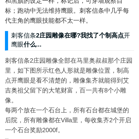
和黑旗的设定一样，标记后，可穿墙观察目
标；跑动中无法维持鹰眼。刺客信条中几乎每
代主角的鹰眼技能都不太一样。
刺客信条
2庄园雕像在哪?我找了个制高点
开
鹰眼
什么...
刺客信条2庄园雕像全部在马里奥叔叔那个庄园
里，如下图所示红色人形就是雕像位置，制高
点开鹰眼是看不清楚的，雕像集齐就能得到艾
吉奥祖父留下的大笔财富，百一共有8个小雕
像。
每两个放在一个石台上，所有石台都在城堡的
后院，所有雕像都在Villa里，每收集齐2个开启
一个石台奖励2000f。