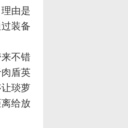
，理由是
通过装备
带来不错
于肉盾英
够让琰萝
距离给放