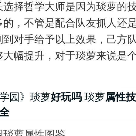
长选择哲学大师是因为琰萝的
多的，不管是配合队友抓人还
制到对手给予以上效果，己方
够大幅提升，对于琰萝来说是
学园》琰萝
好玩吗
琰萝
属性技
全
园琰萝属性图鉴