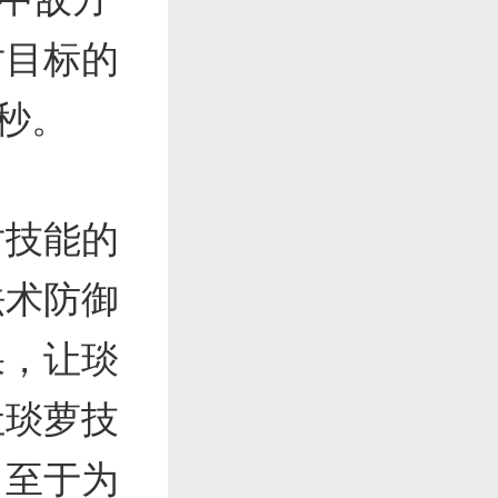
对目标的
0秒。
对技能的
法术防御
果，让琰
让琰萝技
。至于为