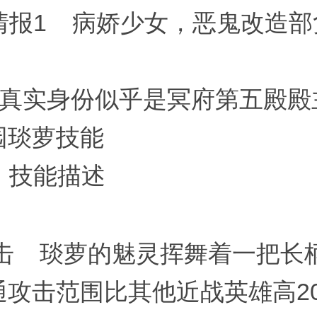
情报1 病娇少女，恶鬼改造部
 真实身份似乎是冥府第五殿
园琰萝技能
 技能描述
击 琰萝的魅灵挥舞着一把长
通攻击范围比其他近战英雄高2