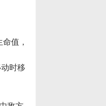
生命值，
移动时移
中敌方