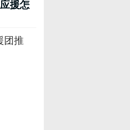
应援怎
援团推