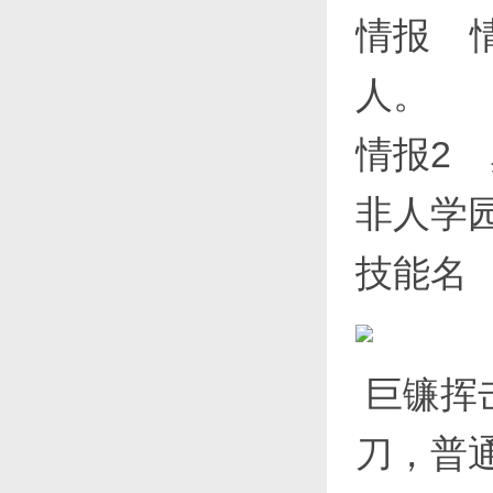
情报 
人。
情报2
非人学
技能名
巨镰挥
刀，普