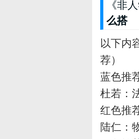
《非人
么搭
以下内
荐）
蓝色推
杜若：法
红色推
陆仁：物