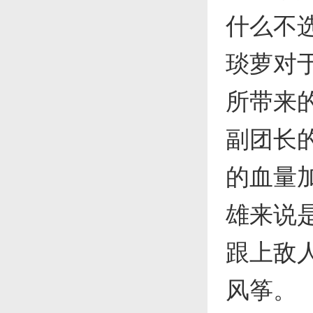
什么不
琰萝对
所带来
副团长
的血量
雄来说
跟上敌
风筝。