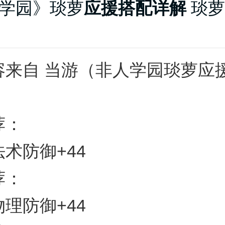
学园》琰萝
应援搭配详解
琰萝
容来自 当游（非人学园琰萝应
荐：
术防御+44
荐：
理防御+44