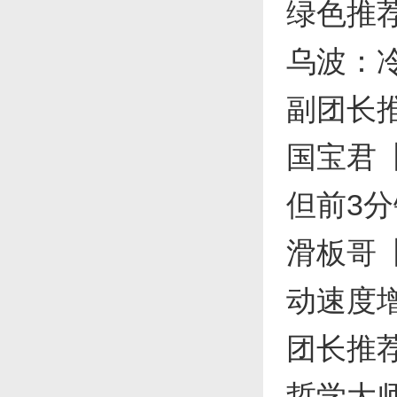
绿色推
乌波：冷
副团长
国宝君
但前3分
滑板哥
动速度
团长推
哲学大