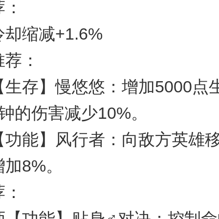
荐：
却缩减+1.6%
推荐：
【生存】慢悠悠：增加5000点
钟的伤害减少10%。
【功能】风行者：向敌方英雄
增加8%。
荐：
师【功能】贴身♂对决：控制命