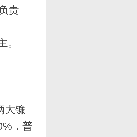
负责
殿主。
柄大镰
0%，普