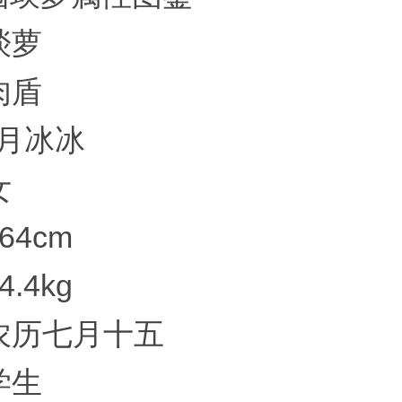
琰萝
肉盾
新月冰冰
 女
64cm
4.4kg
农历七月十五
学生