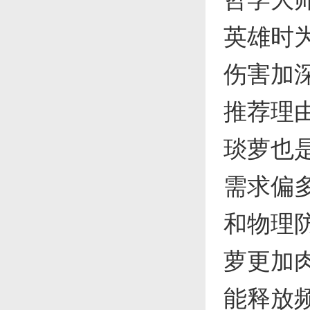
英雄时
伤害加深
推荐理
琰萝也
需求偏
和物理
萝更加
能释放