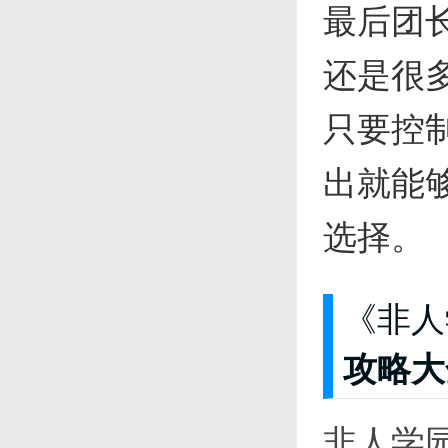
最后团
还是很
只要控
出就能
选择。
《非人
攻略大
非人学