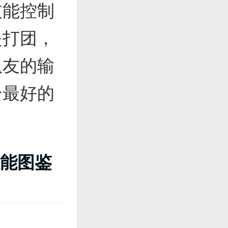
技能控制
是打团，
队友的输
个最好的
能图鉴