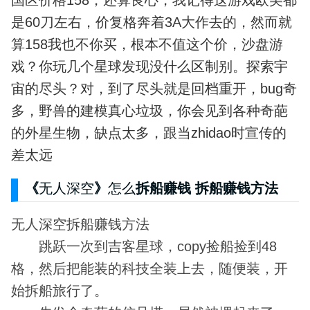
是60刀左右，价复格奔着3A大作去的，然而就
算158我也不你买，根本不值这个价，沙盘游
戏？你玩几个星球发现没什么区制别。探索宇
宙的尽头？对，到了尽头就是回档重开，bug奇
多，野兽的建模真心垃圾，你会见到各种奇葩
的外星生物，缺点太多，跟当zhidao时宣传的
差太远
《
无人深空
》
怎么
拆船赚钱 拆船赚钱方法
无人深空拆船赚钱方法
­ 跳跃一次到吉客星球，copy捡船捡到48
格，然后把能装的科技全装上去，随便装，开
始拆船旅行了。