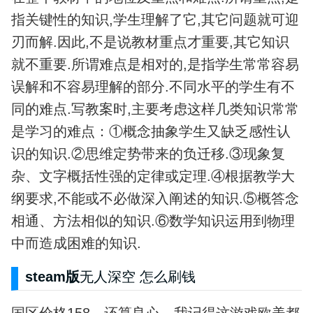
指关键性的知识,学生理解了它,其它问题就可迎
刃而解.因此,不是说教材重点才重要,其它知识
就不重要.所谓难点是相对的,是指学生常常容易
误解和不容易理解的部分.不同水平的学生有不
同的难点.写教案时,主要考虑这样几类知识常常
是学习的难点：①概念抽象学生又缺乏感性认
识的知识.②思维定势带来的负迁移.③现象复
杂、文字概括性强的定律或定理.④根据教学大
纲要求,不能或不必做深入阐述的知识.⑤概答念
相通、方法相似的知识.⑥数学知识运用到物理
中而造成困难的知识.
steam版
无人深空
怎么刷钱
国区价格158，还算良心，我记得这游戏欧美都