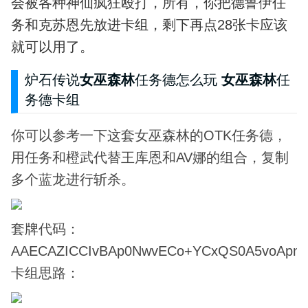
会被各种神仙疯狂殴打，所有，你把德鲁伊任
务和克苏恩先放进卡组，剩下再点28张卡应该
就可以用了。
炉石传说
女巫森林
任务德怎么玩
女巫森林
任
务德卡组
你可以参考一下这套女巫森林的OTK任务德，
用任务和橙武代替王库恩和AV娜的组合，复制
多个蓝龙进行斩杀。
套牌代码：
AAECAZICCIvBAp0NwvECo+YCxQS0A5voApnT
卡组思路：