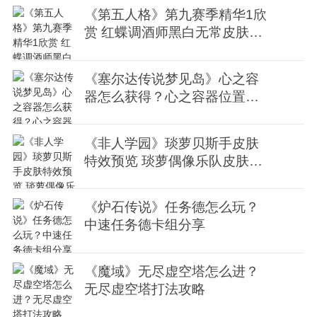
《第五人格》第九赛季精华1欣
赏 红蝶调酒师黑白无常皮肤欣
赏
《塞尔达传说梦见岛》心之容
器怎么获得？心之容器位置视
频
《非人学园》琰萝贝斯手皮肤
特效预览 琰萝偶像乐队皮肤欣
赏
《炉石传说》任务德怎么玩？
中速任务德卡组分享
《魔域》无尽虚空塔怎么进？
无尽虚空塔打法攻略