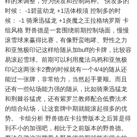
样的来调整，分为快攻和控制两种。 快攻多的
时候： -1碧蓝幼龙 +1活体根须 控制多的时
候： -1 骑乘迅猛龙 +1炎魔之王拉格纳罗斯 卡
组风格 野兽德是一套围绕前期控制场面，慢慢
滚雪球来赢得比赛，有像野蛮咆哮、野性之力
和亚煞极印记这样给随从加buff的卡牌，比较容
易滚起雪球。前期可以利用魔法乌鸦和亚煞极
印记这两张卡2费的时候就有一个4/4的随从还
能过一张牌，非常给力，当然起手要顺。而且
还有一些站场能力强的随从，比如骑乘迅猛龙
和荆棘谷猛虎，还有紫罗兰教师配合低费法术
的组合站场，让这套牌中期就能滚起很多的优
势。 卡组分析 野兽德在卡拉赞版本之后算是得
到不小的加强吧，相比于之前版本的野兽德。