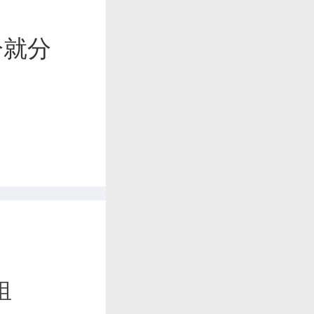
分就分
组