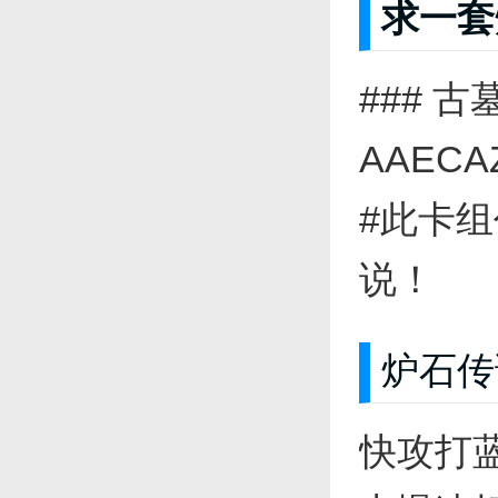
求一套
### 
AAECAZ
#此卡
说！
炉石传
快攻打