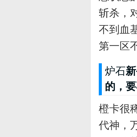
斩杀，
不到血
第一区不
炉石
新
的，要不
橙卡很
代神，