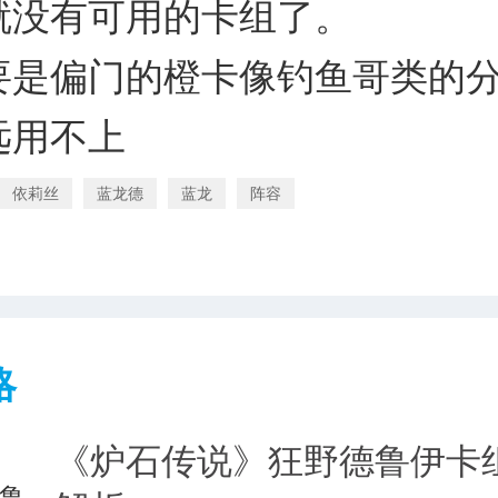
就没有可用的卡组了。
要是偏门的橙卡像钓鱼哥类的
远用不上
依莉丝
蓝龙德
蓝龙
阵容
略
《炉石传说》狂野德鲁伊卡