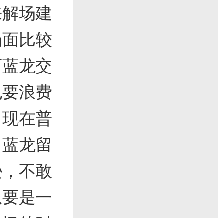
来解场建
场面比较
下蓝龙交
也要浪费
（现在普
（蓝龙留
逊，不敢
呱要是一