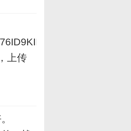
6ID9KID1dIDC0BWX/4B0wP
，上传
好。