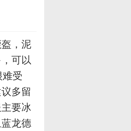
鹿盔，泥
多，可以
很难受
建议多留
服主要冰
且蓝龙德