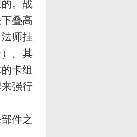
意的。战
提下叠高
。法师挂
者）。其
术的卡组
牌来强行
杀部件之