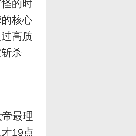
有怪的时
德的核心
通过高质
波斩杀
大帝最理
才19点