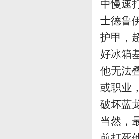
中慢速
士德鲁
护甲，
好冰箱
他无法
或职业
破坏蓝
当然，
前打死