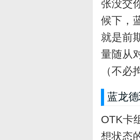
张没交
候下，
就是前
量随从
（不必
蓝龙德
OTK
想状态