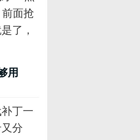
，前面抢
就是了，
够用
代补丁一
卡又分