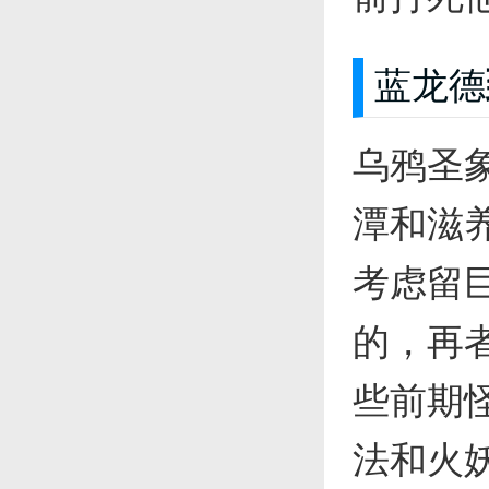
蓝龙德
乌鸦圣
潭和滋
考虑留
的，再
些前期
法和火