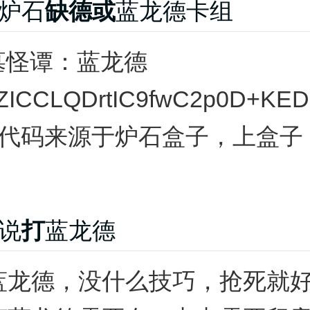
炉石
缺德或
蓝龙德卡组
古墓怪谭：蓝龙德
ICCLQDrtIC9fwC2p0D+KED7
组代码来源于炉石盒子，上盒子
说
打
蓝龙德
蓝龙德，没什么技巧，抢死就