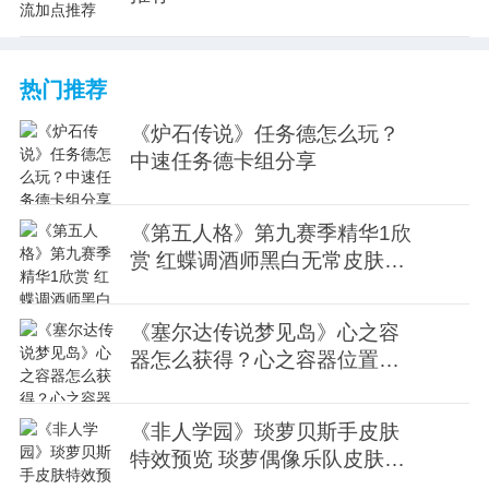
热门推荐
《炉石传说》任务德怎么玩？
中速任务德卡组分享
《第五人格》第九赛季精华1欣
赏 红蝶调酒师黑白无常皮肤欣
赏
《塞尔达传说梦见岛》心之容
器怎么获得？心之容器位置视
频
《非人学园》琰萝贝斯手皮肤
特效预览 琰萝偶像乐队皮肤欣
赏